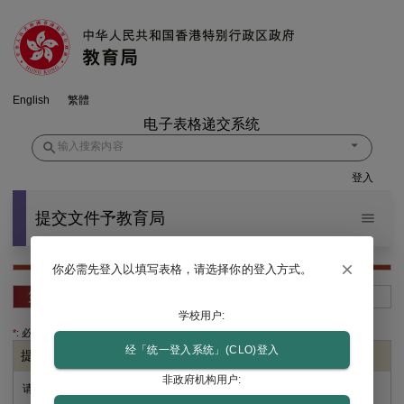
跳
至
主
要
内
容
English
繁體
电子表格递交系统
登入
提交文件予教育局
你必需先登入以填写表格，请选择你的登入方式。
第1步
选择文件
学校用户:
*
: 必须填写
经「统一登入系统」(CLO)登入
提交文件
非政府机构用户:
请选择：